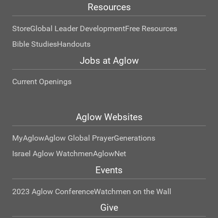
Resources
Store
Global Leader Development
Free Resources
Bible Studies
Handouts
Jobs at Aglow
Current Openings
Aglow Websites
MyAglow
Aglow Global Prayer
Generations
Israel Aglow Watchmen
AglowNet
Events
2023 Aglow Conference
Watchmen on the Wall
Give