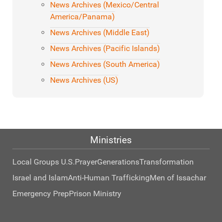
News Archives (Mexico/Central
America/Panama)
News Archives (Middle East)
News Archives (Pacific Islands)
News Archives (South America)
News Archives (US)
Ministries
Local Groups U.S.
Prayer
Generations
Transformation
Israel and Islam
Anti-Human Trafficking
Men of Issachar
Emergency Prep
Prison Ministry