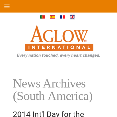
Select your language
News Archives
(South America)
2014 Int'l Day for the