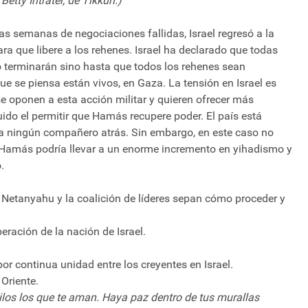
etty Intrater, de Tikkun.)
as semanas de negociaciones fallidas, Israel regresó a la
ra que libere a los rehenes. Israel ha declarado que todas
o terminarán sino hasta que todos los rehenes sean
e se piensa están vivos, en Gaza. La tensión en Israel es
 se oponen a esta acción militar y quieren ofrecer más
uido el permitir que Hamás recupere poder. El país está
r a ningún compañero atrás. Sin embargo, en este caso no
a Hamás podría llevar a un enorme incremento en yihadismo y
.
e Netanyahu y la coalición de líderes sepan cómo proceder y
peración de la nación de Israel.
por continua unidad entre los creyentes en Israel.
Oriente.
ilos los que te aman. Haya paz dentro de tus murallas