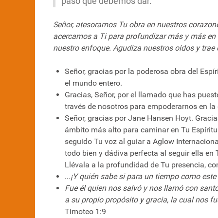
paso que debemos dar.
Señor, atesoramos Tu obra en nuestros corazone
acercamos a Ti para profundizar más y más en 
nuestro enfoque. Agudiza nuestros oídos y trae 
Señor, gracias por la poderosa obra del Espí
el mundo entero.
Gracias, Señor, por el llamado que has puesto
través de nosotros para empoderarnos en la 
Señor, gracias por Jane Hansen Hoyt. Gracias
ámbito más alto para caminar en Tu Espíritu
seguido Tu voz al guiar a Aglow Internacion
todo bien y dádiva perfecta al seguir ella en
Llévala a la profundidad de Tu presencia, co
..
.¡Y quién sabe si para un tiempo como este h
Fue él quien nos salvó y nos llamó con san
a su propio propósito y gracia, la cual nos 
Timoteo 1:9