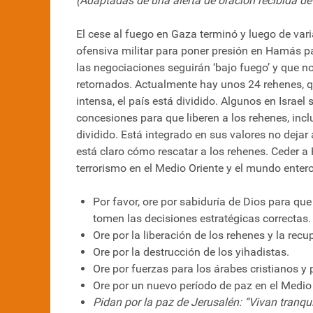
(Adaptadas de una alerta de oración recibida de B
El cese al fuego en Gaza terminó y luego de vari
ofensiva militar para poner presión en Hamás pa
las negociaciones seguirán ‘bajo fuego’ y que n
retornados. Actualmente hay unos 24 rehenes, qu
intensa, el país está dividido. Algunos en Israel
concesiones para que liberen a los rehenes, incl
dividido. Está integrado en sus valores no deja
está claro cómo rescatar a los rehenes. Ceder 
terrorismo en el Medio Oriente y el mundo entero
Por favor, ore por sabiduría de Dios para qu
tomen las decisiones estratégicas correctas.
Ore por la liberación de los rehenes y la recu
Ore por la destrucción de los yihadistas.
Ore por fuerzas para los árabes cristianos y 
Ore por un nuevo período de paz en el Medio 
Pidan por la paz de Jerusalén: “Vivan tranqu