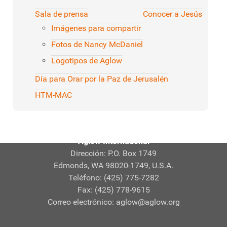
Sala de prensa
Conocer a Jesús
Imágenes para compartir
Fotos de Nancy McDaniel
Logotipos de Aglow
Día para Orar por la Paz de Jerusalén
HTM-MAC
Aglow International
Dirección: P.O. Box 1749
Edmonds, WA 98020-1749, U.S.A.
Teléfono: (425) 775-7282
Fax: (425) 778-9615
Correo electrónico:
aglow@aglow.org