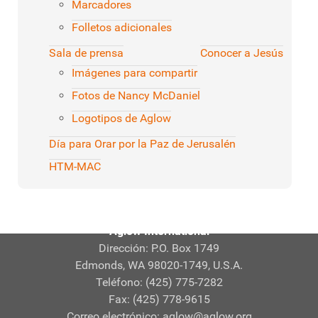
Marcadores
Folletos adicionales
Sala de prensa
Conocer a Jesús
Imágenes para compartir
Fotos de Nancy McDaniel
Logotipos de Aglow
Día para Orar por la Paz de Jerusalén
HTM-MAC
Aglow International
Dirección: P.O. Box 1749
Edmonds, WA 98020-1749, U.S.A.
Teléfono: (425) 775-7282
Fax: (425) 778-9615
Correo electrónico:
aglow@aglow.org