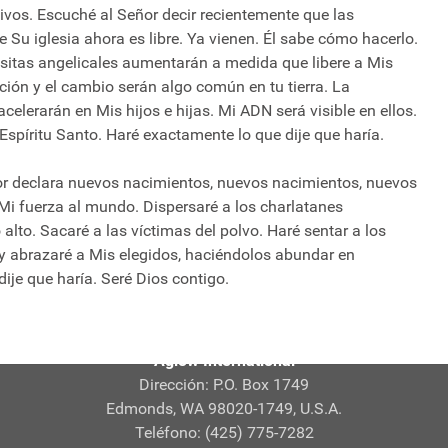
vos. Escuché al Señor decir recientemente que las
e Su iglesia ahora es libre. Ya vienen. Él sabe cómo hacerlo.
visitas angelicales aumentarán a medida que libere a Mis
ión y el cambio serán algo común en tu tierra. La
acelerarán en Mis hijos e hijas. Mi ADN será visible en ellos.
Espíritu Santo. Haré exactamente lo que dije que haría.
eñor declara nuevos nacimientos, nuevos nacimientos, nuevos
Mi fuerza al mundo. Dispersaré a los charlatanes
 alto. Sacaré a las víctimas del polvo. Haré sentar a los
y abrazaré a Mis elegidos, haciéndolos abundar en
ije que haría. Seré Dios contigo.
Aglow International
Dirección: P.O. Box 1749
Edmonds, WA 98020-1749, U.S.A.
Teléfono: (425) 775-7282