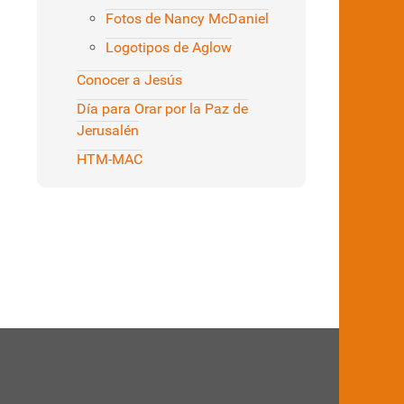
Fotos de Nancy McDaniel
Logotipos de Aglow
Conocer a Jesús
Día para Orar por la Paz de
Jerusalén
HTM-MAC