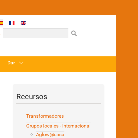
one su idioma
.
Dar
Recursos
Transformadores
Grupos locales - Internacional
Aglow@casa