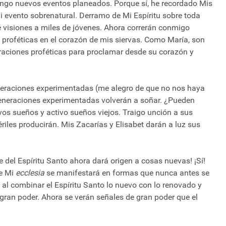
Tengo nuevos eventos planeados. Porque sí, he recordado Mis
Mi evento sobrenatural. Derramo de Mi Espíritu sobre toda
ré visiones a miles de jóvenes. Ahora correrán conmigo
 proféticas en el corazón de mis siervas. Como María, son
araciones proféticas para proclamar desde su corazón y
eneraciones experimentadas (me alegro de que no nos haya
s generaciones experimentadas volverán a soñar. ¿Pueden
os sueños y activo sueños viejos. Traigo unción a sus
ériles producirán. Mis Zacarías y Elisabet darán a luz sus
 del Espíritu Santo ahora dará origen a cosas nuevas! ¡Sí!
de Mi
ecclesia
se manifestará en formas que nunca antes se
 al combinar el Espíritu Santo lo nuevo con lo renovado y
 gran poder. Ahora se verán señales de gran poder que el