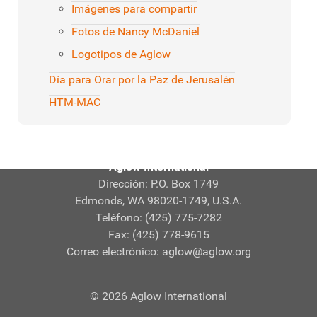
Imágenes para compartir
Fotos de Nancy McDaniel
Logotipos de Aglow
Día para Orar por la Paz de Jerusalén
HTM-MAC
Aglow International
Dirección: P.O. Box 1749
Edmonds, WA 98020-1749, U.S.A.
Teléfono: (425) 775-7282
Fax: (425) 778-9615
Correo electrónico:
aglow@aglow.org
© 2026 Aglow International