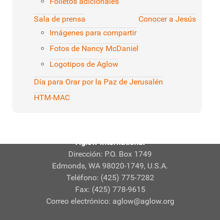
Folletos adicionales
Sala de prensa
Conocer a Jesús
Imágenes para compartir
Fotos de Nancy McDaniel
Logotipos de Aglow
Día para Orar por la Paz de Jerusalén
HTM-MAC
Aglow International
Dirección: P.O. Box 1749
Edmonds, WA 98020-1749, U.S.A.
Teléfono: (425) 775-7282
Fax: (425) 778-9615
Correo electrónico:
aglow@aglow.org