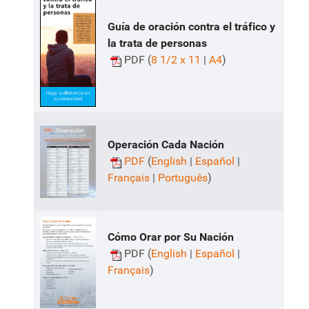
Guía de oración contra el tráfico y
la trata de personas
PDF (
8 1/2 x 11
|
A4
)
Operación Cada Nación
PDF
(
English
|
Español
|
Français
|
Português
)
Cómo Orar por Su Nación
PDF (
English
|
Español
|
Français
)