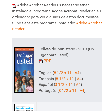
Adobe Acrobat Reader Es necesario tener
instalado el programa Adobe Acrobat Reader en su
ordenador para ver algunos de estos documentos.
Si no tiene este programa instalado:
Adobe Acrobat
Reader
Folleto del ministerio - 2019 (Un
lugar para usted)
PDF
English (
8 1/2 x 11
|
A4
)
Français (
8 1/2 x 11
|
A4
)
Español (
8 1/2 x 11
|
A4
)
Português (
8 1/2 x 11
|
A4
)