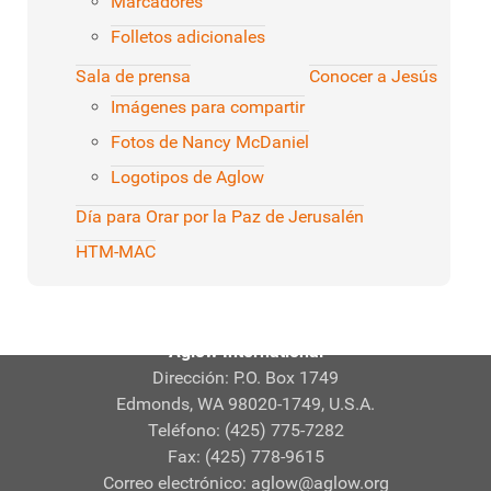
Marcadores
Folletos adicionales
Sala de prensa
Conocer a Jesús
Imágenes para compartir
Fotos de Nancy McDaniel
Logotipos de Aglow
Día para Orar por la Paz de Jerusalén
HTM-MAC
Aglow International
Dirección: P.O. Box 1749
Edmonds, WA 98020-1749, U.S.A.
Teléfono: (425) 775-7282
Fax: (425) 778-9615
Correo electrónico:
aglow@aglow.org