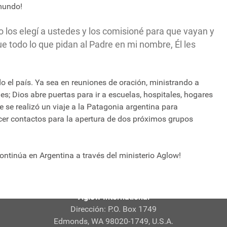
mundo!
o los elegí a ustedes y los comisioné para que vayan y
ue todo lo que pidan al Padre en mi nombre, Él les
 el país. Ya sea en reuniones de oración, ministrando a
es; Dios abre puertas para ir a escuelas, hospitales, hogares
 se realizó un viaje a la Patagonia argentina para
cer contactos para la apertura de dos próximos grupos
ontinúa en Argentina a través del ministerio Aglow!
Aglow International
Dirección: P.O. Box 1749
Edmonds, WA 98020-1749, U.S.A.