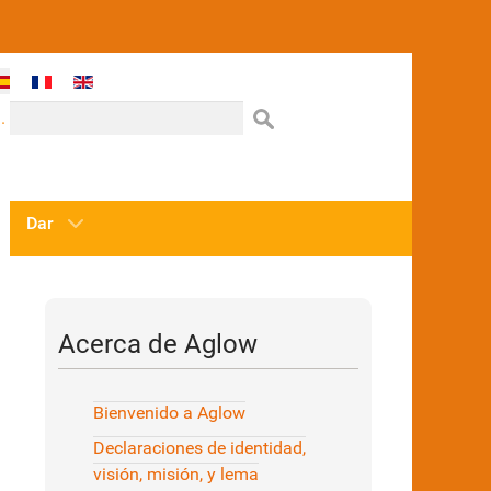
one su idioma
.
Dar
Acerca de Aglow
Bienvenido a Aglow
Declaraciones de identidad,
visión, misión, y lema