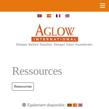
Sélectionnez votre langue
Ressources
Ressources
Également disponible :