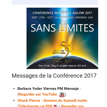
Messages de la Conférence 2017
Barbara Yoder Viernes PM Mensaje
-
(
Regarder sur YouTube
)
Chuck Pierce
- Session du Samedi matin
(
Télécharger un PDF
|
Regarder sur